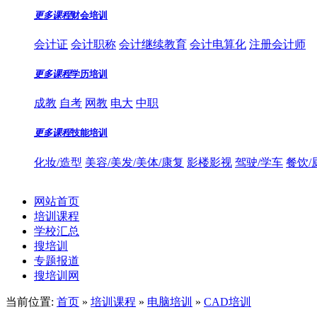
更多课程
财会培训
会计证
会计职称
会计继续教育
会计电算化
注册会计师
更多课程
学历培训
成教
自考
网教
电大
中职
更多课程
技能培训
化妆/造型
美容/美发/美体/康复
影楼影视
驾驶/学车
餐饮/
网站首页
培训课程
学校汇总
搜培训
专题报道
搜培训网
当前位置:
首页
»
培训课程
»
电脑培训
»
CAD培训