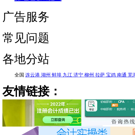
广告服务
常见问题
各地分站
全国
连云港
湖州
蚌埠
九江
济宁
柳州
拉萨
宝鸡
南通
芜
友情链接：