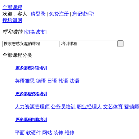
全部课程
欢迎，
客人
|
请登录
|
免费注册
|
忘记密码?
|
搜培训网
呼和浩特
[切换城市]
全部课程分类
更多课程
外语培训
英语雅思
德语
日语
韩语
法语
更多课程
资格培训
人力资源管理师
公务员培训
职业经理人
文艺体育
营销师
更多课程
电脑培训
平面
软硬件
网站
装饰
维修