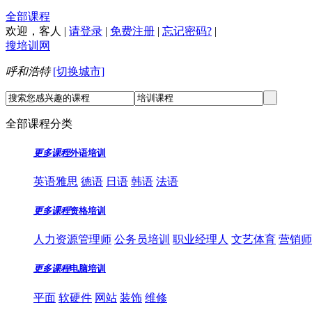
全部课程
欢迎，
客人
|
请登录
|
免费注册
|
忘记密码?
|
搜培训网
呼和浩特
[切换城市]
全部课程分类
更多课程
外语培训
英语雅思
德语
日语
韩语
法语
更多课程
资格培训
人力资源管理师
公务员培训
职业经理人
文艺体育
营销师
更多课程
电脑培训
平面
软硬件
网站
装饰
维修