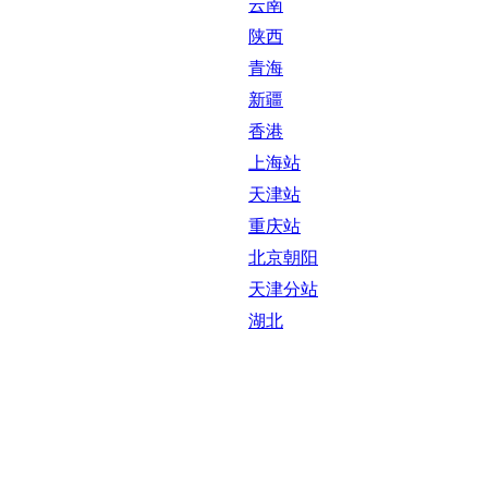
云南
陕西
青海
新疆
香港
上海站
天津站
重庆站
北京朝阳
天津分站
湖北