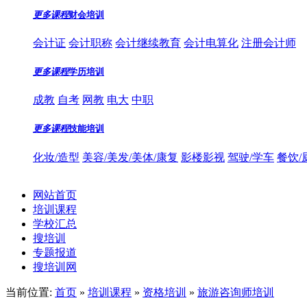
更多课程
财会培训
会计证
会计职称
会计继续教育
会计电算化
注册会计师
更多课程
学历培训
成教
自考
网教
电大
中职
更多课程
技能培训
化妆/造型
美容/美发/美体/康复
影楼影视
驾驶/学车
餐饮/
网站首页
培训课程
学校汇总
搜培训
专题报道
搜培训网
当前位置:
首页
»
培训课程
»
资格培训
»
旅游咨询师培训