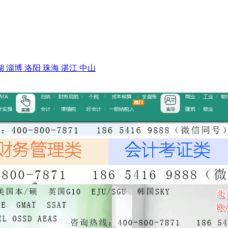
湖
淄博
洛阳
珠海
湛江
中山