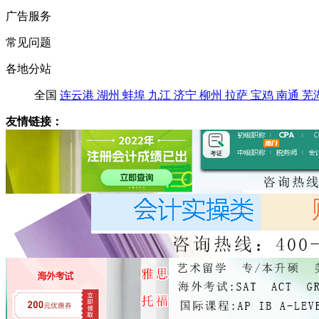
广告服务
常见问题
各地分站
全国
连云港
湖州
蚌埠
九江
济宁
柳州
拉萨
宝鸡
南通
芜
友情链接：