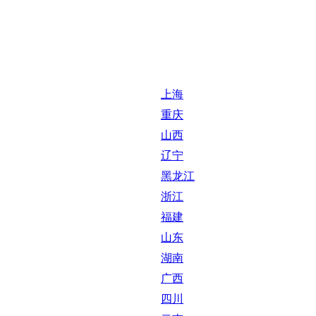
上海
重庆
山西
辽宁
黑龙江
浙江
福建
山东
湖南
广西
四川