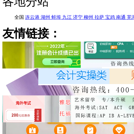
各地分站
全国
连云港
湖州
蚌埠
九江
济宁
柳州
拉萨
宝鸡
南通
芜
友情链接：