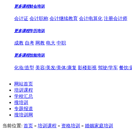
更多课程
财会培训
会计证
会计职称
会计继续教育
会计电算化
注册会计师
更多课程
学历培训
成教
自考
网教
电大
中职
更多课程
技能培训
化妆/造型
美容/美发/美体/康复
影楼影视
驾驶/学车
餐饮/
网站首页
培训课程
学校汇总
搜培训
专题报道
搜培训网
当前位置:
首页
»
培训课程
»
资格培训
»
婚姻家庭培训