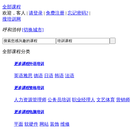
全部课程
欢迎，
客人
|
请登录
|
免费注册
|
忘记密码?
|
搜培训网
呼和浩特
[切换城市]
全部课程分类
更多课程
外语培训
英语雅思
德语
日语
韩语
法语
更多课程
资格培训
人力资源管理师
公务员培训
职业经理人
文艺体育
营销师
更多课程
电脑培训
平面
软硬件
网站
装饰
维修