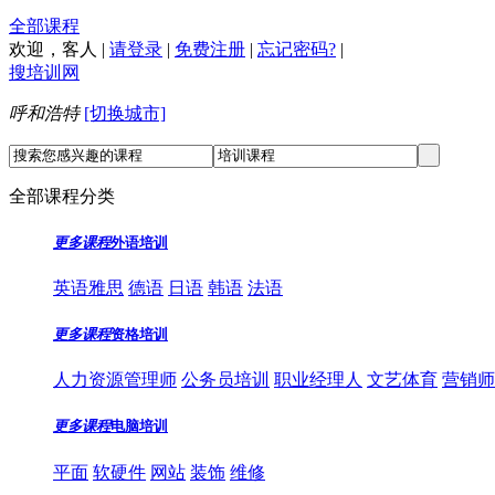
全部课程
欢迎，
客人
|
请登录
|
免费注册
|
忘记密码?
|
搜培训网
呼和浩特
[切换城市]
全部课程分类
更多课程
外语培训
英语雅思
德语
日语
韩语
法语
更多课程
资格培训
人力资源管理师
公务员培训
职业经理人
文艺体育
营销师
更多课程
电脑培训
平面
软硬件
网站
装饰
维修