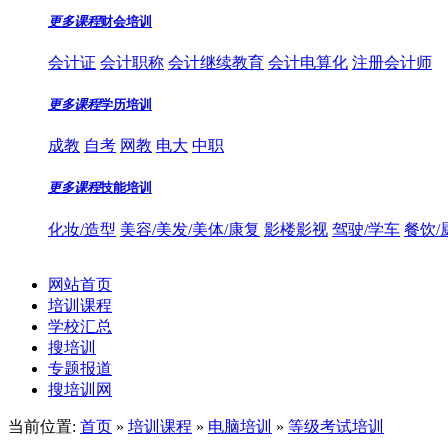
更多课程
财会培训
会计证
会计职称
会计继续教育
会计电算化
注册会计师
更多课程
学历培训
成教
自考
网教
电大
中职
更多课程
技能培训
化妆/造型
美容/美发/美体/康复
影楼影视
驾驶/学车
餐饮/
网站首页
培训课程
学校汇总
搜培训
专题报道
搜培训网
当前位置:
首页
»
培训课程
»
电脑培训
»
等级考试培训