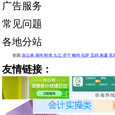
广告服务
常见问题
各地分站
全国
连云港
湖州
蚌埠
九江
济宁
柳州
拉萨
宝鸡
南通
芜
友情链接：