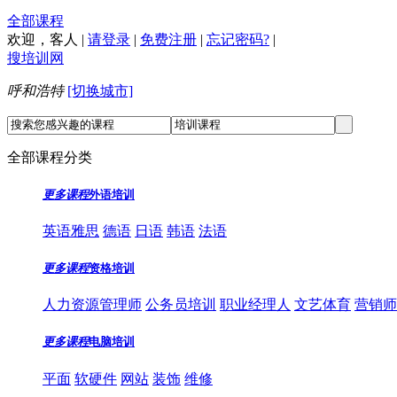
全部课程
欢迎，
客人
|
请登录
|
免费注册
|
忘记密码?
|
搜培训网
呼和浩特
[切换城市]
全部课程分类
更多课程
外语培训
英语雅思
德语
日语
韩语
法语
更多课程
资格培训
人力资源管理师
公务员培训
职业经理人
文艺体育
营销师
更多课程
电脑培训
平面
软硬件
网站
装饰
维修