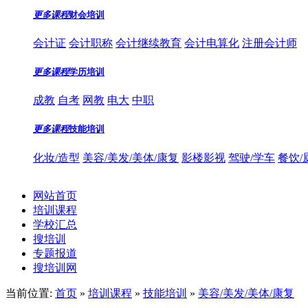
更多课程
财会培训
会计证
会计职称
会计继续教育
会计电算化
注册会计师
更多课程
学历培训
成教
自考
网教
电大
中职
更多课程
技能培训
化妆/造型
美容/美发/美体/康复
影楼影视
驾驶/学车
餐饮/
网站首页
培训课程
学校汇总
搜培训
专题报道
搜培训网
当前位置:
首页
»
培训课程
»
技能培训
»
美容/美发/美体/康复