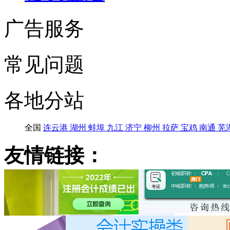
广告服务
常见问题
各地分站
全国
连云港
湖州
蚌埠
九江
济宁
柳州
拉萨
宝鸡
南通
芜
友情链接：