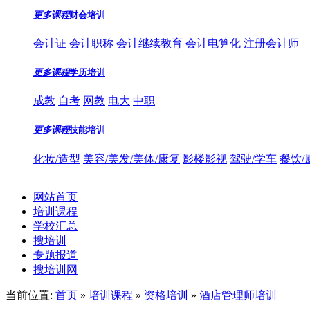
更多课程
财会培训
会计证
会计职称
会计继续教育
会计电算化
注册会计师
更多课程
学历培训
成教
自考
网教
电大
中职
更多课程
技能培训
化妆/造型
美容/美发/美体/康复
影楼影视
驾驶/学车
餐饮/
网站首页
培训课程
学校汇总
搜培训
专题报道
搜培训网
当前位置:
首页
»
培训课程
»
资格培训
»
酒店管理师培训