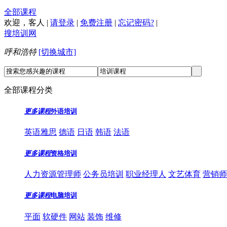
全部课程
欢迎，
客人
|
请登录
|
免费注册
|
忘记密码?
|
搜培训网
呼和浩特
[切换城市]
全部课程分类
更多课程
外语培训
英语雅思
德语
日语
韩语
法语
更多课程
资格培训
人力资源管理师
公务员培训
职业经理人
文艺体育
营销师
更多课程
电脑培训
平面
软硬件
网站
装饰
维修