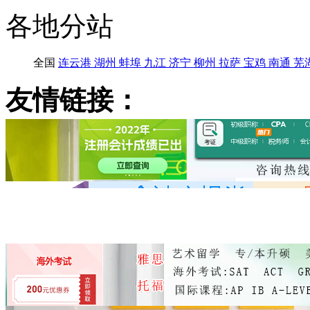
各地分站
全国
连云港
湖州
蚌埠
九江
济宁
柳州
拉萨
宝鸡
南通
芜
友情链接：