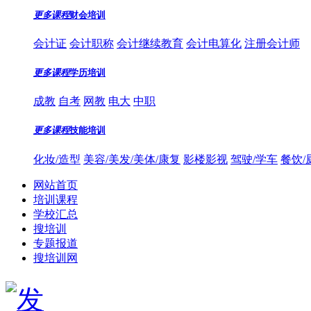
更多课程
财会培训
会计证
会计职称
会计继续教育
会计电算化
注册会计师
更多课程
学历培训
成教
自考
网教
电大
中职
更多课程
技能培训
化妆/造型
美容/美发/美体/康复
影楼影视
驾驶/学车
餐饮/
网站首页
培训课程
学校汇总
搜培训
专题报道
搜培训网