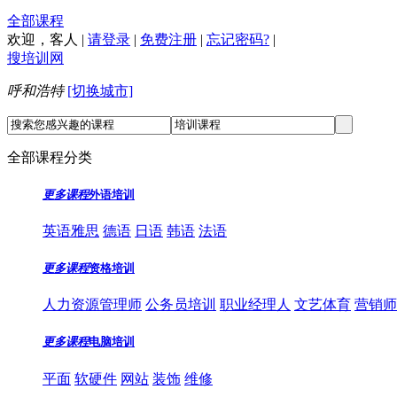
全部课程
欢迎，
客人
|
请登录
|
免费注册
|
忘记密码?
|
搜培训网
呼和浩特
[切换城市]
全部课程分类
更多课程
外语培训
英语雅思
德语
日语
韩语
法语
更多课程
资格培训
人力资源管理师
公务员培训
职业经理人
文艺体育
营销师
更多课程
电脑培训
平面
软硬件
网站
装饰
维修