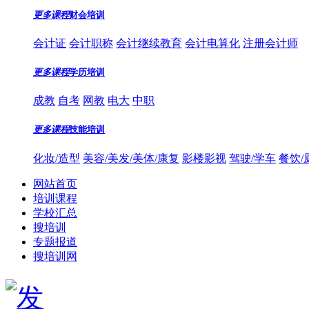
更多课程
财会培训
会计证
会计职称
会计继续教育
会计电算化
注册会计师
更多课程
学历培训
成教
自考
网教
电大
中职
更多课程
技能培训
化妆/造型
美容/美发/美体/康复
影楼影视
驾驶/学车
餐饮/
网站首页
培训课程
学校汇总
搜培训
专题报道
搜培训网