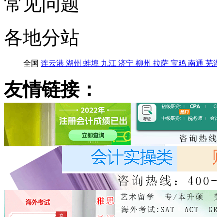
常见问题
各地分站
全国
连云港
湖州
蚌埠
九江
济宁
柳州
拉萨
宝鸡
南通
芜
友情链接：