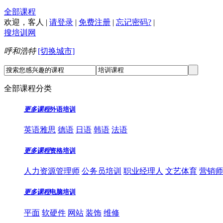
全部课程
欢迎，
客人
|
请登录
|
免费注册
|
忘记密码?
|
搜培训网
呼和浩特
[切换城市]
全部课程分类
更多课程
外语培训
英语雅思
德语
日语
韩语
法语
更多课程
资格培训
人力资源管理师
公务员培训
职业经理人
文艺体育
营销师
更多课程
电脑培训
平面
软硬件
网站
装饰
维修