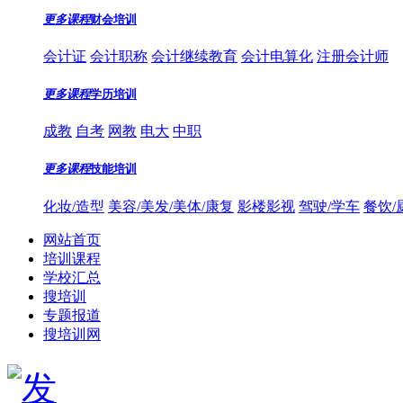
更多课程
财会培训
会计证
会计职称
会计继续教育
会计电算化
注册会计师
更多课程
学历培训
成教
自考
网教
电大
中职
更多课程
技能培训
化妆/造型
美容/美发/美体/康复
影楼影视
驾驶/学车
餐饮/
网站首页
培训课程
学校汇总
搜培训
专题报道
搜培训网