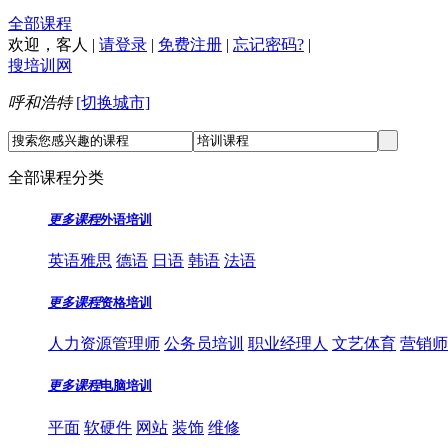
全部课程
欢迎，
客人
|
请登录
|
免费注册
|
忘记密码?
|
搜培训网
呼和浩特
[切换城市]
全部课程分类
更多课程
外语培训
英语雅思
德语
日语
韩语
法语
更多课程
资格培训
人力资源管理师
公务员培训
职业经理人
文艺体育
营销师
更多课程
电脑培训
平面
软硬件
网站
装饰
维修