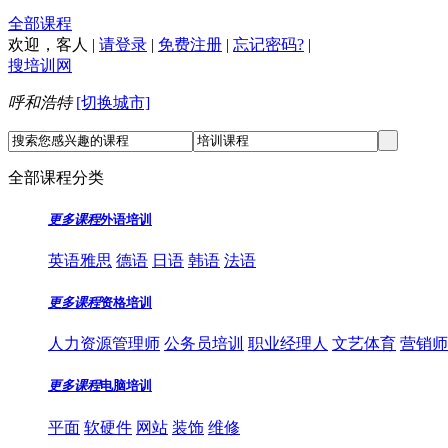
全部课程
欢迎，
客人
|
请登录
|
免费注册
|
忘记密码?
|
搜培训网
呼和浩特
[切换城市]
全部课程分类
更多课程
外语培训
英语雅思
德语
日语
韩语
法语
更多课程
资格培训
人力资源管理师
公务员培训
职业经理人
文艺体育
营销师
更多课程
电脑培训
平面
软硬件
网站
装饰
维修