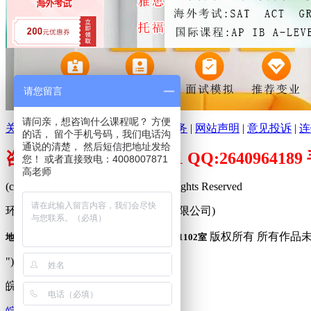
请您留言
请问亲，想咨询什么课程呢？ 方便
关于环球培训网
|
分支机构
|
广告服务
|
网站声明
|
意见投诉
|
连
的话， 留个手机号码，我们电话沟
通说的清楚， 然后短信把地址发给
咨询电话：400-800-7871 QQ:26409641
您！ 或者直接致电：4008007871
高老师
(c)2009-2026 www.peixuncn.net All Rights Reserved
环球培训网™ (合肥寰品信息科技有限公司)
版权所有 所有作品
地址：合肥市庐阳区固镇路3388号旭辉中心1102室
"));
皖公网安备 34010302001240