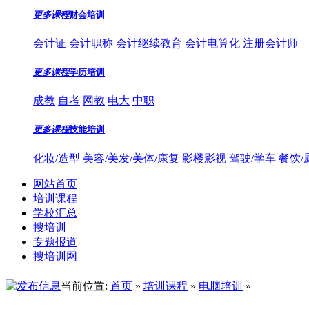
更多课程
财会培训
会计证
会计职称
会计继续教育
会计电算化
注册会计师
更多课程
学历培训
成教
自考
网教
电大
中职
更多课程
技能培训
化妆/造型
美容/美发/美体/康复
影楼影视
驾驶/学车
餐饮/
网站首页
培训课程
学校汇总
搜培训
专题报道
搜培训网
当前位置:
首页
»
培训课程
»
电脑培训
»