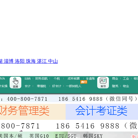
湖
淄博
洛阳
珠海
湛江
中山