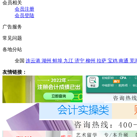
会员相关
会员注册
会员登陆
广告服务
常见问题
各地分站
全国
连云港
湖州
蚌埠
九江
济宁
柳州
拉萨
宝鸡
南通
芜
友情链接：