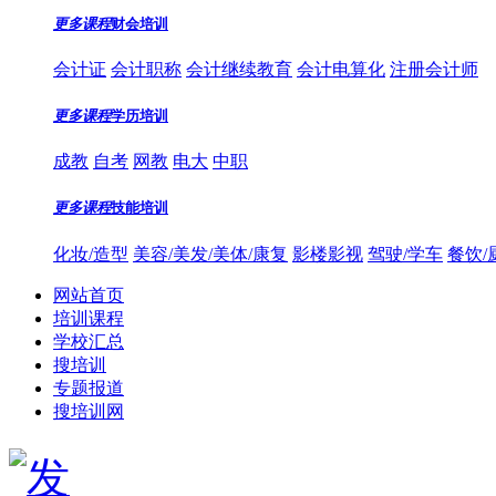
更多课程
财会培训
会计证
会计职称
会计继续教育
会计电算化
注册会计师
更多课程
学历培训
成教
自考
网教
电大
中职
更多课程
技能培训
化妆/造型
美容/美发/美体/康复
影楼影视
驾驶/学车
餐饮/
网站首页
培训课程
学校汇总
搜培训
专题报道
搜培训网