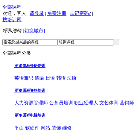
全部课程
欢迎，
客人
|
请登录
|
免费注册
|
忘记密码?
|
搜培训网
呼和浩特
[切换城市]
全部课程分类
更多课程
外语培训
英语雅思
德语
日语
韩语
法语
更多课程
资格培训
人力资源管理师
公务员培训
职业经理人
文艺体育
营销师
更多课程
电脑培训
平面
软硬件
网站
装饰
维修