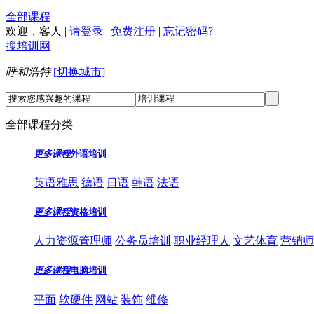
全部课程
欢迎，
客人
|
请登录
|
免费注册
|
忘记密码?
|
搜培训网
呼和浩特
[切换城市]
全部课程分类
更多课程
外语培训
英语雅思
德语
日语
韩语
法语
更多课程
资格培训
人力资源管理师
公务员培训
职业经理人
文艺体育
营销师
更多课程
电脑培训
平面
软硬件
网站
装饰
维修