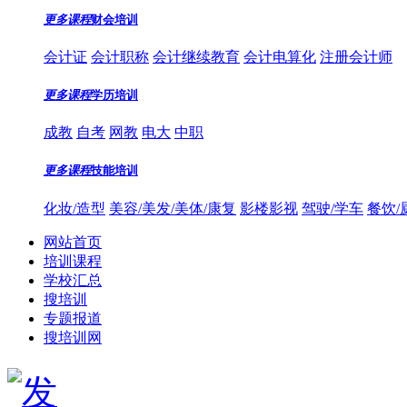
更多课程
财会培训
会计证
会计职称
会计继续教育
会计电算化
注册会计师
更多课程
学历培训
成教
自考
网教
电大
中职
更多课程
技能培训
化妆/造型
美容/美发/美体/康复
影楼影视
驾驶/学车
餐饮/
网站首页
培训课程
学校汇总
搜培训
专题报道
搜培训网