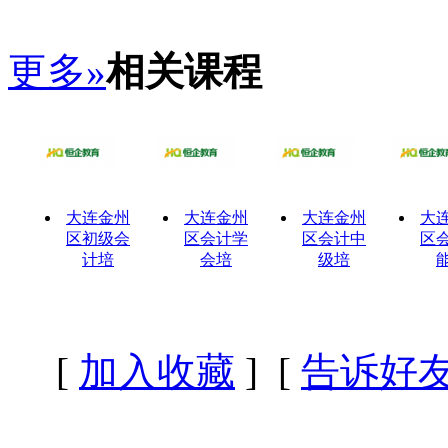
更多»
相关课程
大连金州
大连金州
大连金州
大
区初级会
区会计学
区会计中
区
计培
会培
级培
[
加入收藏
] [
告诉好