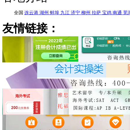
全国
连云港
湖州
蚌埠
九江
济宁
柳州
拉萨
宝鸡
南通
芜
友情链接：