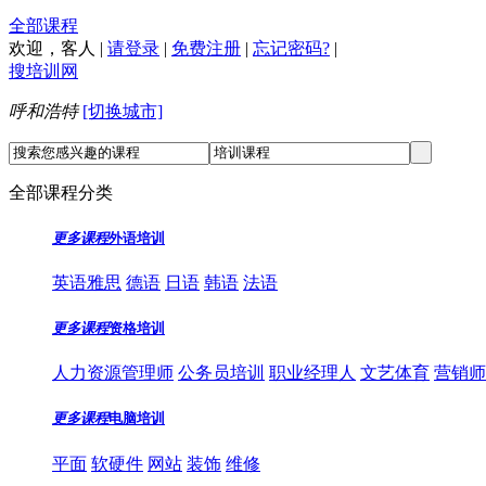
全部课程
欢迎，
客人
|
请登录
|
免费注册
|
忘记密码?
|
搜培训网
呼和浩特
[切换城市]
全部课程分类
更多课程
外语培训
英语雅思
德语
日语
韩语
法语
更多课程
资格培训
人力资源管理师
公务员培训
职业经理人
文艺体育
营销师
更多课程
电脑培训
平面
软硬件
网站
装饰
维修