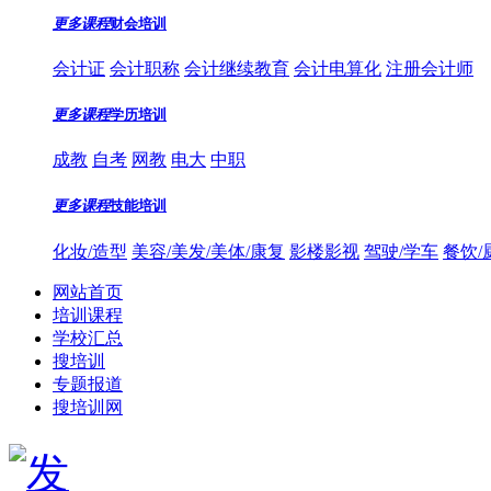
更多课程
财会培训
会计证
会计职称
会计继续教育
会计电算化
注册会计师
更多课程
学历培训
成教
自考
网教
电大
中职
更多课程
技能培训
化妆/造型
美容/美发/美体/康复
影楼影视
驾驶/学车
餐饮/
网站首页
培训课程
学校汇总
搜培训
专题报道
搜培训网