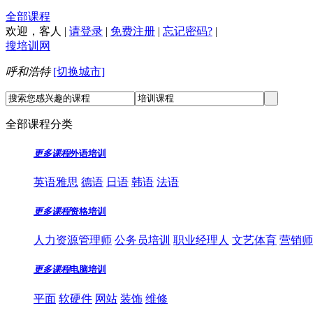
全部课程
欢迎，
客人
|
请登录
|
免费注册
|
忘记密码?
|
搜培训网
呼和浩特
[切换城市]
全部课程分类
更多课程
外语培训
英语雅思
德语
日语
韩语
法语
更多课程
资格培训
人力资源管理师
公务员培训
职业经理人
文艺体育
营销师
更多课程
电脑培训
平面
软硬件
网站
装饰
维修