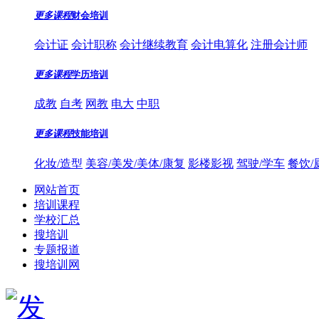
更多课程
财会培训
会计证
会计职称
会计继续教育
会计电算化
注册会计师
更多课程
学历培训
成教
自考
网教
电大
中职
更多课程
技能培训
化妆/造型
美容/美发/美体/康复
影楼影视
驾驶/学车
餐饮/
网站首页
培训课程
学校汇总
搜培训
专题报道
搜培训网