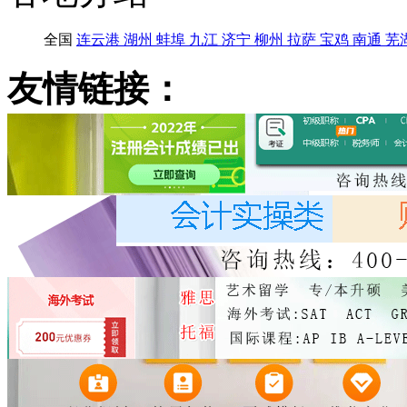
全国
连云港
湖州
蚌埠
九江
济宁
柳州
拉萨
宝鸡
南通
芜
友情链接：