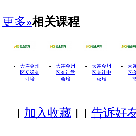
更多»
相关课程
大连金州
大连金州
大连金州
大
区初级会
区会计学
区会计中
区
计培
会培
级培
[
加入收藏
] [
告诉好