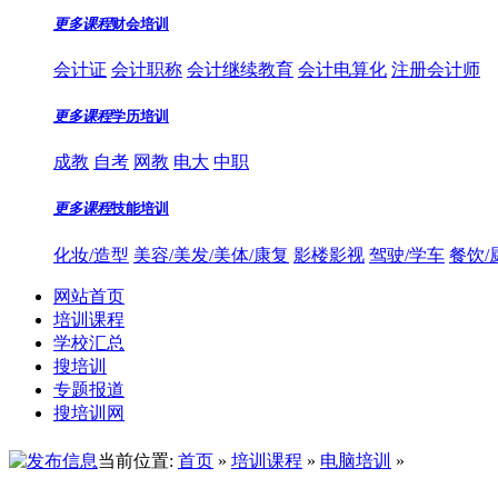
更多课程
财会培训
会计证
会计职称
会计继续教育
会计电算化
注册会计师
更多课程
学历培训
成教
自考
网教
电大
中职
更多课程
技能培训
化妆/造型
美容/美发/美体/康复
影楼影视
驾驶/学车
餐饮/
网站首页
培训课程
学校汇总
搜培训
专题报道
搜培训网
当前位置:
首页
»
培训课程
»
电脑培训
»