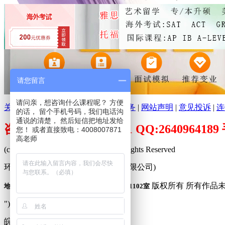
请您留言
请问亲，想咨询什么课程呢？ 方便
关于环球培训网
|
分支机构
|
广告服务
|
网站声明
|
意见投诉
|
连
的话， 留个手机号码，我们电话沟
通说的清楚， 然后短信把地址发给
咨询电话：400-800-7871 QQ:26409641
您！ 或者直接致电：4008007871
高老师
(c)2009-2026 www.peixuncn.net All Rights Reserved
环球培训网™ (合肥寰品信息科技有限公司)
版权所有 所有作品
地址：合肥市庐阳区固镇路3388号旭辉中心1102室
"));
皖公网安备 34010302001240