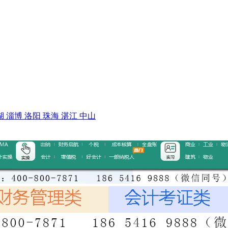
湖
淄博
洛阳
珠海
湛江
中山