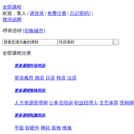
全部课程
欢迎，
客人
|
请登录
|
免费注册
|
忘记密码?
|
搜培训网
呼和浩特
[切换城市]
全部课程分类
更多课程
外语培训
英语雅思
德语
日语
韩语
法语
更多课程
资格培训
人力资源管理师
公务员培训
职业经理人
文艺体育
营销师
更多课程
电脑培训
平面
软硬件
网站
装饰
维修