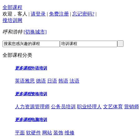
全部课程
欢迎，
客人
|
请登录
|
免费注册
|
忘记密码?
|
搜培训网
呼和浩特
[切换城市]
全部课程分类
更多课程
外语培训
英语雅思
德语
日语
韩语
法语
更多课程
资格培训
人力资源管理师
公务员培训
职业经理人
文艺体育
营销师
更多课程
电脑培训
平面
软硬件
网站
装饰
维修