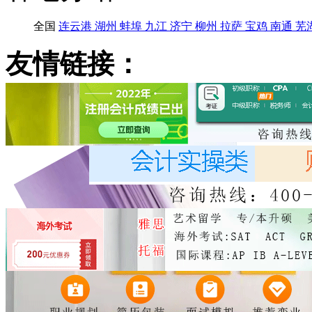
全国
连云港
湖州
蚌埠
九江
济宁
柳州
拉萨
宝鸡
南通
芜
友情链接：