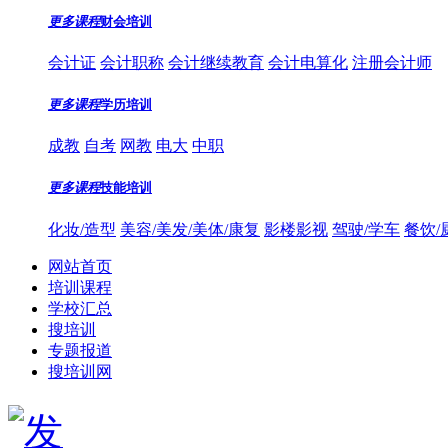
更多课程
财会培训
会计证
会计职称
会计继续教育
会计电算化
注册会计师
更多课程
学历培训
成教
自考
网教
电大
中职
更多课程
技能培训
化妆/造型
美容/美发/美体/康复
影楼影视
驾驶/学车
餐饮/
网站首页
培训课程
学校汇总
搜培训
专题报道
搜培训网